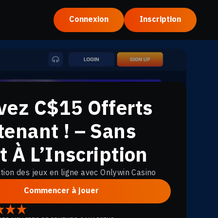
Connexion
Inscription
vez C$15 Offerts
tenant ! – Sans
 À L’Inscription
ation des jeux en ligne avec Onlywin Casino
Commencer à jouer