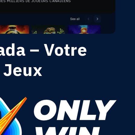
DES MILLIERS DE JOUEURS CANADIENS
ada – Votre
 Jeux