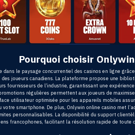
Pourquoi choisir Onlywi
dans le paysage concurrentiel des casinos en ligne grâce 
 des joueurs canadiens. La plateforme propose une biblio
rs fournisseurs de l’industrie, garantissant une expérience
promotions régulières permettent aux joueurs de maximiser 
erface utilisateur optimisée pour les appareils mobiles assu
ou votre smartphone. De plus, Onlywin online casino met l’a
mites personnalisables. La disponibilité du support clientè
ens francophones, facilitant la résolution rapide de toute