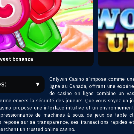
weet bonanza
Play now
Onlywin Casino s’impose comme une 
s:
ligne au Canada, offrant une expéri
de casino en ligne combine un va
erme envers la sécurité des joueurs. Que vous soyez un j
Casino propose une interface intuitive et un environnemen
impressionnante de machines à sous, de jeux de table cl
 repose sur sa transparence, ses transactions rapides et s
herchent un trusted online casino.