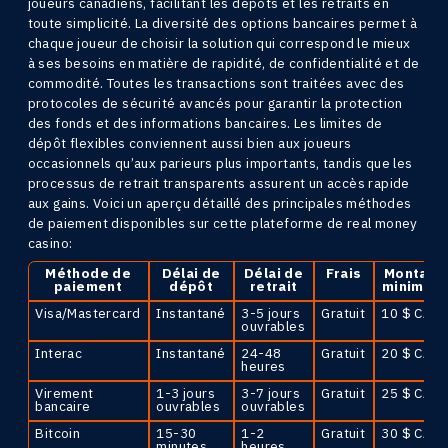
joueurs canadiens, facilitant les dépôts et les retraits en
toute simplicité. La diversité des options bancaires permet à
chaque joueur de choisir la solution qui correspond le mieux
à ses besoins en matière de rapidité, de confidentialité et de
commodité. Toutes les transactions sont traitées avec des
protocoles de sécurité avancés pour garantir la protection
des fonds et des informations bancaires. Les limites de
dépôt flexibles conviennent aussi bien aux joueurs
occasionnels qu’aux parieurs plus importants, tandis que les
processus de retrait transparents assurent un accès rapide
aux gains. Voici un aperçu détaillé des principales méthodes
de paiement disponibles sur cette plateforme de real money
casino:
Méthode de
Délai de
Délai de
Frais
Montant
paiement
dépôt
retrait
minimum
Visa/Mastercard
Instantané
3-5 jours
Gratuit
10 $ CAD
ouvrables
Interac
Instantané
24-48
Gratuit
20 $ CAD
heures
Virement
1-3 jours
3-7 jours
Gratuit
25 $ CAD
bancaire
ouvrables
ouvrables
Bitcoin
15-30
1-2
Gratuit
30 $ CAD
minutes
heures