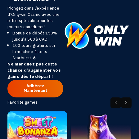
Plongez dans l’expérience
d’Onlywin Casino avec une
offre spéciale pour les
joueurs canadiens !
Bonus de dépôt 150%
jusqu’à 500$ CAD
100 tours gratuits sur
la machine à sous
Starburst 🌟
Ne manquez pas cette
chance d’augmenter vos
gains dès le départ !
Adhérez
Maintenant
Favorite games
<
>