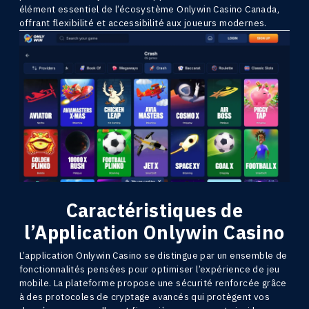
élément essentiel de l’écosystème Onlywin Casino Canada,
offrant flexibilité et accessibilité aux joueurs modernes.
Caractéristiques de
l’Application Onlywin Casino
L’application Onlywin Casino se distingue par un ensemble de
fonctionnalités pensées pour optimiser l’expérience de jeu
mobile. La plateforme propose une sécurité renforcée grâce
à des protocoles de cryptage avancés qui protègent vos