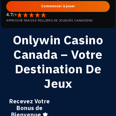
Commencer à jouer
4.7
/
5
APPROUVÉ PAR DES MILLIERS DE JOUEURS CANADIENS
Onlywin Casino
Canada – Votre
Destination De
Jeux
Recevez Votre
Bonus de
Bienvenue 🍁