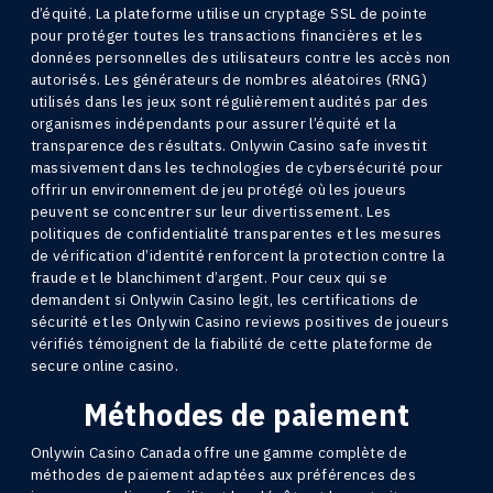
d’équité. La plateforme utilise un cryptage SSL de pointe
pour protéger toutes les transactions financières et les
données personnelles des utilisateurs contre les accès non
autorisés. Les générateurs de nombres aléatoires (RNG)
utilisés dans les jeux sont régulièrement audités par des
organismes indépendants pour assurer l’équité et la
transparence des résultats. Onlywin Casino safe investit
massivement dans les technologies de cybersécurité pour
offrir un environnement de jeu protégé où les joueurs
peuvent se concentrer sur leur divertissement. Les
politiques de confidentialité transparentes et les mesures
de vérification d’identité renforcent la protection contre la
fraude et le blanchiment d’argent. Pour ceux qui se
demandent si Onlywin Casino legit, les certifications de
sécurité et les Onlywin Casino reviews positives de joueurs
vérifiés témoignent de la fiabilité de cette plateforme de
secure online casino.
Méthodes de paiement
Onlywin Casino Canada offre une gamme complète de
méthodes de paiement adaptées aux préférences des