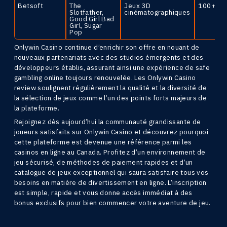
Betsoft
The
Jeux 3D
100+
Slotfather,
cinématographiques
Good Girl Bad
Girl, Sugar
Pop
Onlywin Casino continue d’enrichir son offre en nouant de
nouveaux partenariats avec des studios émergents et des
développeurs établis, assurant ainsi une expérience de safe
gambling online toujours renouvelée. Les Onlywin Casino
review soulignent régulièrement la qualité et la diversité de
la sélection de jeux comme l’un des points forts majeurs de
la plateforme.
Rejoignez dès aujourd’hui la communauté grandissante de
joueurs satisfaits sur Onlywin Casino et découvrez pourquoi
cette plateforme est devenue une référence parmi les
casinos en ligne au Canada. Profitez d’un environnement de
jeu sécurisé, de méthodes de paiement rapides et d’un
catalogue de jeux exceptionnel qui saura satisfaire tous vos
besoins en matière de divertissement en ligne. L’inscription
est simple, rapide et vous donne accès immédiat à des
bonus exclusifs pour bien commencer votre aventure de jeu.