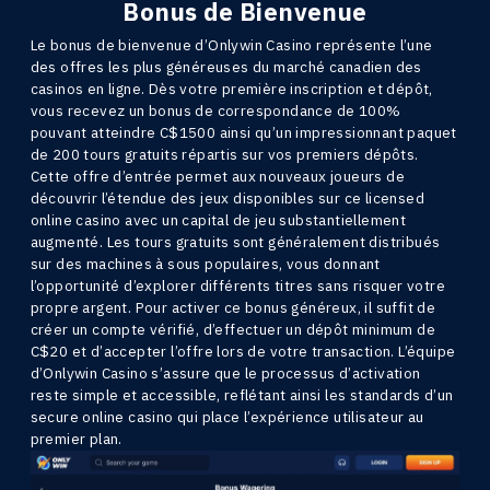
Bonus de Bienvenue
Le bonus de bienvenue d’Onlywin Casino représente l’une
des offres les plus généreuses du marché canadien des
casinos en ligne. Dès votre première inscription et dépôt,
vous recevez un bonus de correspondance de 100%
pouvant atteindre C$1500 ainsi qu’un impressionnant paquet
de 200 tours gratuits répartis sur vos premiers dépôts.
Cette offre d’entrée permet aux nouveaux joueurs de
découvrir l’étendue des jeux disponibles sur ce licensed
online casino avec un capital de jeu substantiellement
augmenté. Les tours gratuits sont généralement distribués
sur des machines à sous populaires, vous donnant
l’opportunité d’explorer différents titres sans risquer votre
propre argent. Pour activer ce bonus généreux, il suffit de
créer un compte vérifié, d’effectuer un dépôt minimum de
C$20 et d’accepter l’offre lors de votre transaction. L’équipe
d’Onlywin Casino s’assure que le processus d’activation
reste simple et accessible, reflétant ainsi les standards d’un
secure online casino qui place l’expérience utilisateur au
premier plan.