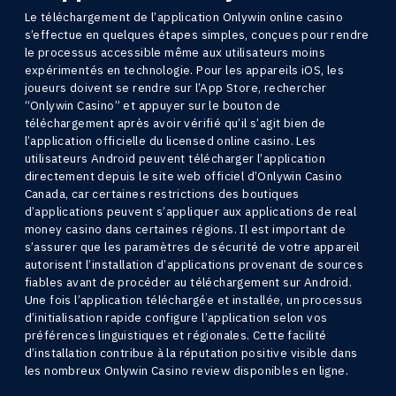
Le téléchargement de l’application Onlywin online casino
s’effectue en quelques étapes simples, conçues pour rendre
le processus accessible même aux utilisateurs moins
expérimentés en technologie. Pour les appareils iOS, les
joueurs doivent se rendre sur l’App Store, rechercher
“Onlywin Casino” et appuyer sur le bouton de
téléchargement après avoir vérifié qu’il s’agit bien de
l’application officielle du licensed online casino. Les
utilisateurs Android peuvent télécharger l’application
directement depuis le site web officiel d’Onlywin Casino
Canada, car certaines restrictions des boutiques
d’applications peuvent s’appliquer aux applications de real
money casino dans certaines régions. Il est important de
s’assurer que les paramètres de sécurité de votre appareil
autorisent l’installation d’applications provenant de sources
fiables avant de procéder au téléchargement sur Android.
Une fois l’application téléchargée et installée, un processus
d’initialisation rapide configure l’application selon vos
préférences linguistiques et régionales. Cette facilité
d’installation contribue à la réputation positive visible dans
les nombreux Onlywin Casino review disponibles en ligne.