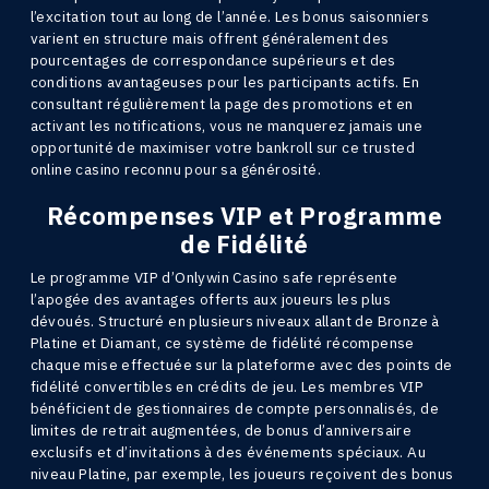
l’excitation tout au long de l’année. Les bonus saisonniers
varient en structure mais offrent généralement des
pourcentages de correspondance supérieurs et des
conditions avantageuses pour les participants actifs. En
consultant régulièrement la page des promotions et en
activant les notifications, vous ne manquerez jamais une
opportunité de maximiser votre bankroll sur ce trusted
online casino reconnu pour sa générosité.
Récompenses VIP et Programme
de Fidélité
Le programme VIP d’Onlywin Casino safe représente
l’apogée des avantages offerts aux joueurs les plus
dévoués. Structuré en plusieurs niveaux allant de Bronze à
Platine et Diamant, ce système de fidélité récompense
chaque mise effectuée sur la plateforme avec des points de
fidélité convertibles en crédits de jeu. Les membres VIP
bénéficient de gestionnaires de compte personnalisés, de
limites de retrait augmentées, de bonus d’anniversaire
exclusifs et d’invitations à des événements spéciaux. Au
niveau Platine, par exemple, les joueurs reçoivent des bonus