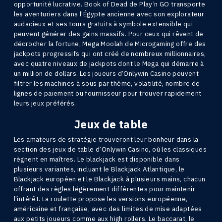
opportunité lucrative. Book of Dead de Play’n GO transporte
les aventuriers dans l’Égypte ancienne avec son explorateur
audacieux et ses tours gratuits à symbole extensible qui
peuvent générer des gains massifs. Pour ceux qui rêvent de
décrocher la fortune, Mega Moolah de Microgaming offre des
jackpots progressifs qui ont créé de nombreux millionnaires,
avec quatre niveaux de jackpots dont le Mega qui démarre à
un million de dollars. Les joueurs d’Onlywin Casino peuvent
filtrer les machines à sous par thème, volatilité, nombre de
lignes de paiement ou fournisseur pour trouver rapidement
leurs jeux préférés.
Jeux de table
Les amateurs de stratégie trouveront leur bonheur dans la
section des jeux de table d’Onlywin Casino, où les classiques
règnent en maîtres. Le blackjack est disponible dans
plusieurs variantes, incluant le Blackjack Atlantique, le
Blackjack européen et le Blackjack à plusieurs mains, chacun
offrant des règles légèrement différentes pour maintenir
l’intérêt. La roulette propose les versions européenne,
américaine et française, avec des limites de mise adaptées
aux petits joueurs comme aux high rollers. Le baccarat, le