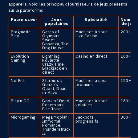
appareils. Voici les principaux fournisseurs de jeux présents
sur la plateforme:
Fournisseur
Jeux
Spécialité
Nombr
populaires
de jeux
Pragmatic
Gates of
Machines à sous,
200+
Play
Olympus,
Live Casino
Sweet
Bonanza, The
Dog House
Evolution
Lightning
Casino en direct
100+
Gaming
Roulette,
Crazy Time,
Blackjack en
direct
NetEnt
Starburst,
Machines à sous
150+
Gonzo’s
premium
Quest, Dead
or Alive
Play’n GO
Book of Dead,
Machines à sous
180+
Reactoonz,
volatiles
Fire Joker
Microgaming
Mega Moolah,
Jackpots
300+
Immortal
progressifs
Romance,
Thunderstruck
II